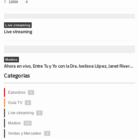
12550
0
Live streaming
Live streaming
Medios
Ahora en vivo, Entre Tu y Yo con la Dra. Ivelisse López, Janet Rivera y la sexóloga Dra. Lydia Delfino Testamark
Categorias
Episodios
3
Guía TV
6
Live streaming
1
Medios
18
Ventas y Mercadeo
3