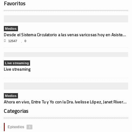
Favoritos
Medios
Desde el Sistema Circulatorio a las venas varicosas hoy en Asistencia Médica
12547
0
Live streaming
Live streaming
Medios
Ahora en vivo, Entre Tu y Yo con la Dra. Ivelisse López, Janet Rivera y la sexóloga Dra. Lydia Delfino Testamark
Categorias
Episodios
3