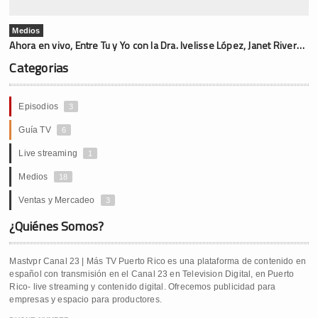
Medios
Ahora en vivo, Entre Tu y Yo con la Dra. Ivelisse López, Janet Rivera y la sexóloga Dra. Lydia Delfino Testamark
Categorias
Episodios
3
Guía TV
6
Live streaming
1
Medios
18
Ventas y Mercadeo
3
¿Quiénes Somos?
Mastvpr Canal 23 | Más TV Puerto Rico es una plataforma de contenido en
español con transmisión en el Canal 23 en Television Digital, en Puerto
Rico- live streaming y contenido digital. Ofrecemos publicidad para
empresas y espacio para productores.