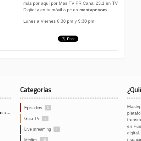
más por aquí por Más TV PR Canal 23.1 en TV
Digital y en tu móvil o pc en
mastvpr.com
Lunes a Viernes 6:30 pm y 9:30 pm
Categorias
¿Qui
Mastvp
Episodios
3
Desde el Sistema Circulatorio a las venas varicosas hoy en Asistencia Médica
plataf
Guía TV
6
transmi
en Pue
Live streaming
1
digita
espaci
Medios
18